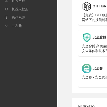
官方文档

CTFHub
机器人框架

【免费】CTF刷
操作系统

网站下的技能树
二次元

安全脉搏
安全脉搏,高质
安全媒体和技术
者们交流与分享
的最佳社区。分
品质，关注安全
安全客
安全脉搏多年来
初心。SecPulse
安全客 - 安全
网友评论