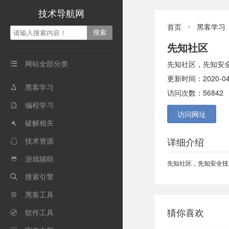
技术导航网
首页
黑客学习

先知社区
网站全部分类
先知社区，先知安

更新时间：2020-04
黑客学习

访问次数：56842
编程学习

访问网址
破解相关

详细介绍
技术资源

游戏辅助

先知社区，先知安全技
搜索引擎

黑客工具

猜你喜欢
软件工具
