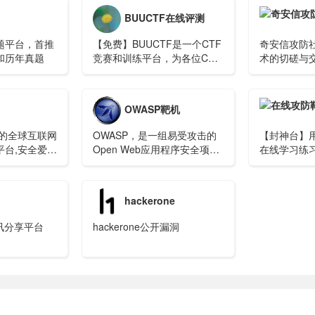
BUUCTF在线评测
题平台，首推
【免费】BUUCTF是一个CTF
奇安信攻防
和历年真题
竞赛和训练平台，为各位CTF
术的切磋与
选手提供真实赛题在线复现等
享促成长，
服务。
术。
OWASP靶机
量的全球互联网
OWASP，是一组易受攻击的
【封神台】
平台,安全爱好
Open Web应用程序安全项
在线学习练
前沿安全技术
目，分布在VMware格式的虚
享技术，悦享
拟机上，包含了当前几乎全部
，深耕安全是
类型的漏洞，例如：SQL注
hackerone
不变的宗旨和
入、XSS攻击等等。它是由一
.Com
家非营利性组织——OWASP
资讯分享平台
hackerone公开漏洞
基金会提供持续性支持，可免
费下载与使用。