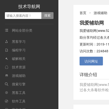
技术导航网
首页
游戏辅助

我爱辅助网
网站全部分类
我爱辅助网(www.

助分享均经过各大
黑客学习

更新时间：2019-11
编程学习

访问次数：224848
破解相关

访问网址
技术资源

详细介绍
游戏辅助

搜索引擎
我爱辅助网(www

过各大杀毒软件检
黑客工具

软件工具
