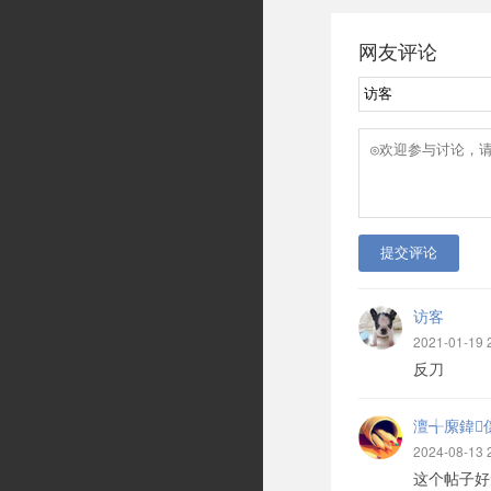
网友评论
提交评论
访客
2021-01-19 
反刀
澶╅緳鍏
2024-08-13 
这个帖子好无聊啊