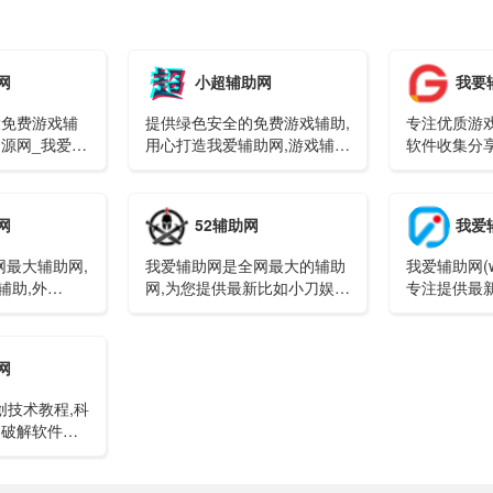
网
小超辅助网
我要
大免费游戏辅
提供绿色安全的免费游戏辅助,
专注优质游
资源网_我爱辅
用心打造我爱辅助网,游戏辅
软件收集分
助,678辅助的破解软件,编程安
费提供绿色
全与易语言交流等互联网软件
造全网游戏
资源共享平台。
品牌!
网
52辅助网
我爱
网最大辅助网,
我爱辅助网是全网最大的辅助
我爱辅助网(ww
辅助,外
网,为您提供最新比如小刀娱乐
专注提供最
网、QQ相关、游戏辅助
游戏技巧,
(CF.lol.QQ飞车.守望先锋
定绿色的辅
等)、系统工具、手机软件；
门游戏辅助
网
本站还收集发布QQ资讯(游戏
毒软件检测
活动)程(QQ技术)、易语言相
创技术教程,科
关资源(源码.模块.教程等)干货
,破解软件等,
共分享-好东西不私藏!
来学习交流