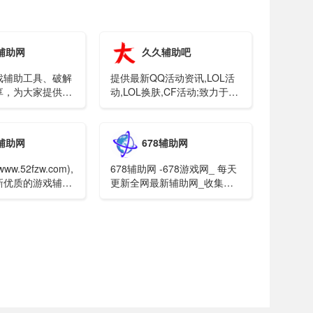
辅助网
久久辅助吧
戏辅助工具、破解
提供最新QQ活动资讯,LOL活
享，为大家提供免
动,LOL换肤,CF活动;致力于国
安全游戏辅助，打
内最大的免费资源发布网站。
辅助资源分享第一
辅助网
678辅助网
w.52fzw.com),
678辅助网 -678游戏网_ 每天
新优质的游戏辅助,
更新全网最新辅助网_收集网
游戏活动；打造最稳
络最新资源网_免费游戏辅助_
助分享站,提供的热
娱乐网_678辅助网！
分享均经过各大杀
。