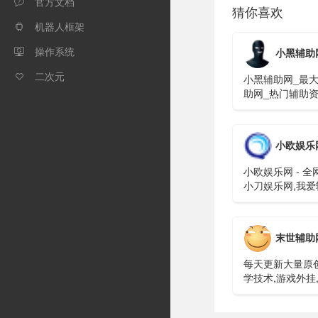
官方文档

猜你喜欢
机器人框架

操作系统
小黑辅助

二次元

小黑辅助网_最
助网_热门辅助
助网
小欧娱乐
小欧娱乐网 - 全
小刀娱乐网,我爱
挂,QQ业务乐园
末世辅助
每天更新大量原
学技术,游戏外挂
欢迎各位小伙伴