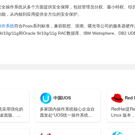
安全操作系统从多个方面提供安全保障，包括管理员分权、最小特权、结
功能，从内核到应用提供全方位的安全保护。
操作系统
符合Posix系列标准，兼容联想、浪潮、曙光等公司的服务器硬件
9i/10g/11g和Oracle 9i/10g/11g RAC数据库、IBM Websphere、D
中国UOS
Red 
统采用强化的
多家国内操作系统核心企业自
RedHat是
成桌面版、通
愿发起“UOS统一操作系统筹
Linux 版
安全版等，满
备组”共同打造的中文国产操
扩展性和可
求，已经广泛
作系统。
金融、交通、