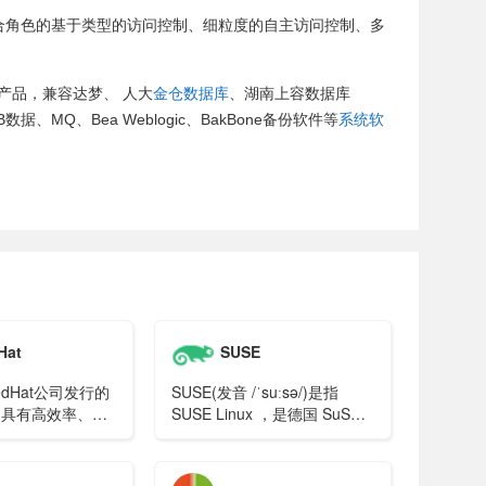
合角色的基于类型的访问控制、细粒度的自主访问控制、多
产品，兼容达梦、 人大
金仓数据库
、湖南上容数据库
B2 UDB数据、MQ、Bea Weblogic、BakBone备份软件等
系统软
Hat
SUSE
RedHat公司发行的
SUSE(发音 /ˈsuːsə/)是指
本，具有高效率、可
SUSE Linux ，是德国 SuSE
靠性。
Linux AG公司发行维护的
Linux发行版