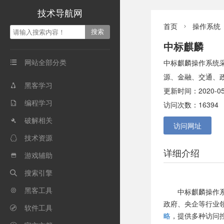
技术导航网
首页
操作系统

中标麒麟
网站全部分类
中标麒麟操作系统采

源、金融、交通、
黑客学习

更新时间：2020-05
编程学习

访问次数：16394
破解相关

访问网址
技术资源

详细介绍
游戏辅助

搜索引擎

黑客工具

中标麒麟操作
政府、央企等行业
软件工具

略
，提供多种访问控