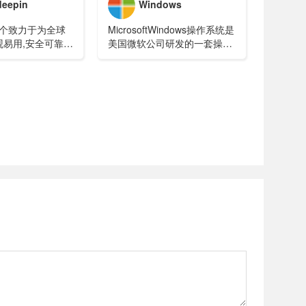
eepin
Windows
是一个致力于为全球
MicrosoftWindows操作系统是
观易用,安全可靠的
美国微软公司研发的一套操作
行版。
系统，它问世于1985年，起初
仅仅是Microsoft-DOS模拟环
境，后续的系统版本由于微软
不断的更新升级，不但易用，
也当前应用最广泛的操作系
统。