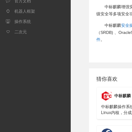
官方文档

中标麒麟增强
机器人框架

级安全等多项安全
操作系统

中标麒麟
安全
二次元

（SRDB) 、Oracle
件
。
猜你喜欢
中标麒麟
中标麒麟操作系
Linux内核，分
用版、高级版和
足不同客户的要
的使用在能源、