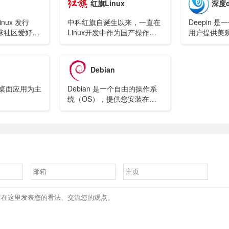
红旗Linux
深度d
业领域。
inux 发行
中科红旗自诞生以来，一直在
Deepin 
球社区爱好者
Linux开发中作为国产操作系
用户提供美
应用的快速、
统代表,并以优越的产品性能为
Linux 的发
作系统。
特点,迅速发展为亚洲知名品牌
Debian
以桌面应用为主
Debian 是一个自由的操作系
统（OS），提供您安装在计
算机上使用。操作系统就是能
让您的计算机工作的一系列基
本程序和实用工具。