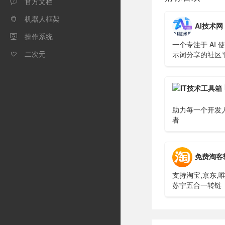
官方文档

机器人框架

AI技术网
操作系统

一个专注于 AI 
二次元
示词分享的社区平

导航、文章交流
助力每一个开发人
者
免费淘客
支持淘宝,京东,唯
苏宁五合一转链