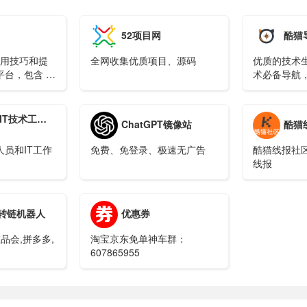
52项目网
酷猫
使用技巧和提
全网收集优质项目、源码
优质的技术
台，包含 AI
术必备导航
和提示词资源
网址
IT技术工具箱
ChatGPT镜像站
酷猫
员和IT工作
免费、免登录、极速无广告
酷猫线报社
线报
转链机器人
优惠券
品会,拼多多,
淘宝京东免单神车群：
607865955