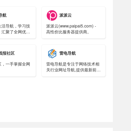
导航
派派云
生活导航，学习技
派派云(www.paipai5.com) -
，汇聚了全网优质
高性价比服务器提供商。
线报社区
雷电导航
区，一手掌握全网
雷电导航是专注于网络技术相
关行业网址导航,提供最新前沿
it技术资源分享相关行业网站
网址,一站式网络技术学习起点
站,用心打造最实用的技术网站
导航!