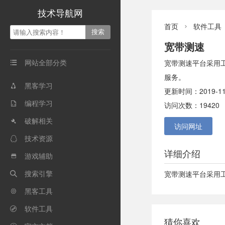
技术导航网
首页
软件工具

宽带测速
网站全部分类
宽带测速平台采用

服务。
黑客学习

更新时间：2019-11
编程学习

访问次数：19420
破解相关

访问网址
技术资源

详细介绍
游戏辅助

搜索引擎
宽带测速平台采用

黑客工具

软件工具

猜你喜欢