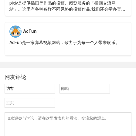
pixiv是提供插画等作品的投稿、阅览服务的「插画交流网
站」。这里有各种各样不同风格的投稿作品,我们还会举办官
方、用户企画的各种比赛。
AcFun
AcFun是一家弹幕视频网站，致力于为每一个人带来欢乐。
网友评论