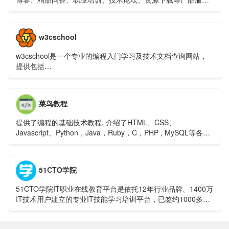
提供原创、优质、完整内容的专业IT技术开发社区.
w3cschool
w3cschool是一个专业的编程入门学习及技术文档查询网站，
提供包括
HTML,CSS,Javascript,jQuery,C,PHP,Java,Python,Sql,Mysql
等编程语言和开源技术的在线教程及使用手册，是类国外
w3schools的W3C学习社区及菜鸟编程平台。
菜鸟教程
提供了编程的基础技术教程, 介绍了HTML、CSS、
Javascript、Python，Java，Ruby，C，PHP , MySQL等各种
编程语言的基础知识。 同时本站中也提供了大量的在线实例，
通过实例，您可以更好的学习编程。
51CTO学院
51CTO学院IT职业在线教育平台是依托12年行业品牌、1400万
IT技术用户建立的专业IT技能学习培训平台，已签约1000多位
技术专家发布了12万个自学式实战视频教程。此外，我们还开
设了辅导式微职位IT在线培训班，涵盖Python、大数据、区块