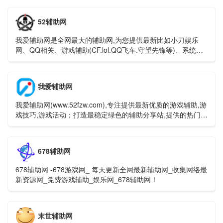
52辅助网
我爱辅助网是全网最大的辅助网,为您提供最新比如小刀娱乐
网、QQ相关、游戏辅助(CF.lol.QQ飞车.守望先锋等)、系统工
具、手机软件；本站还收集发布QQ资讯(游戏活动)程(QQ技
术)、易语言相关资源(源码.模块.教程等)干货共分享-好东西不
私藏!
我爱辅助网
我爱辅助网(www.52fzw.com),专注提供最新优质的游戏辅助,游
戏技巧,游戏活动；打造最稳定绿色的辅助分享站,提供的热门游
戏辅助分享均经过各大杀毒软件检测。
678辅助网
678辅助网 -678游戏网_ 每天更新全网最新辅助网_收集网络最
新资源网_免费游戏辅助_娱乐网_678辅助网！
末世辅助网