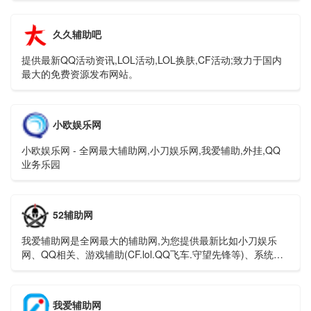
久久辅助吧
提供最新QQ活动资讯,LOL活动,LOL换肤,CF活动;致力于国内
最大的免费资源发布网站。
小欧娱乐网
小欧娱乐网 - 全网最大辅助网,小刀娱乐网,我爱辅助,外挂,QQ
业务乐园
52辅助网
我爱辅助网是全网最大的辅助网,为您提供最新比如小刀娱乐
网、QQ相关、游戏辅助(CF.lol.QQ飞车.守望先锋等)、系统工
具、手机软件；本站还收集发布QQ资讯(游戏活动)程(QQ技
术)、易语言相关资源(源码.模块.教程等)干货共分享-好东西不
私藏!
我爱辅助网