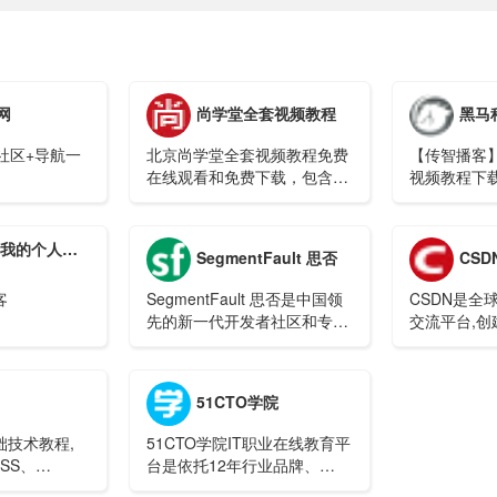
网
尚学堂全套视频教程
黑马
社区+导航一
北京尚学堂全套视频教程免费
【传智播客
在线观看和免费下载，包含各
视频教程下
种IT编程视频教程，让你轻松
学会编程开发，在这里可以找
到你理想中的编程学习教程视
我的个人博客
SegmentFault 思否
CSD
频。
客
SegmentFault 思否是中国领
CSDN是全
先的新一代开发者社区和专业
交流平台,创
的技术媒体。
原创博客、
训、技术论
品服务,提
51CTO学院
内容的专业I
础技术教程,
51CTO学院IT职业在线教育平
SS、
台是依托12年行业品牌、
thon，Java，
1400万IT技术用户建立的专业