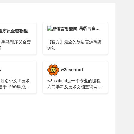
易语言资源网
程序员全套教程
】黑马程序员全套
【官方】最全的易语言源码资
载
源站
N
w3cschool
球知名中文IT技术
w3cschool是一个专业的编程
建于1999年,包含
入门学习及技术文档查询网
精品问答、职业培
站，提供包括
坛、资源下载等产
HTML,CSS,Javascript,jQuery,C,PHP,Java,Pyt
供原创、优质、完整
等编程语言和开源技术的在线
T技术开发社区.
教程及使用手册，是类国外
w3schools的W3C学习社区及
菜鸟编程平台。