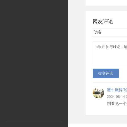
Ruby，C，PHP 
种编程语言的基
本站中也提供了
网友评论
例，通过实例，
学习编程。
提交评论
澶╅緳鍏
2024-08-14 
刚看见一个妹子