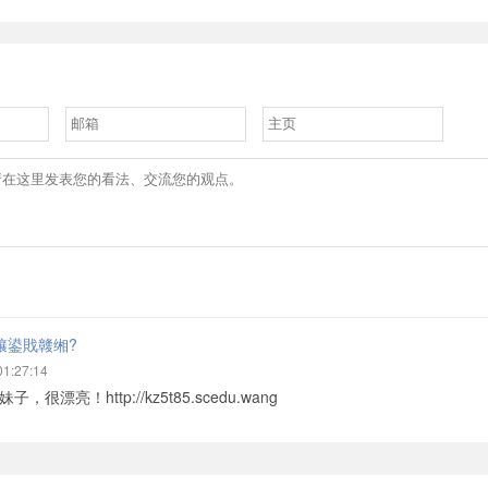
, MySQL等各
IT技能学习培训平台，已签约
础知识。 同时
1000多位技术专家发布了12
大量的在线实
万个自学式实战视频教程。此
您可以更好的
外，我们还开设了辅导式微职
位IT在线培训班，涵盖
Python、大数据、区块链、IT
考证等培训领域，随到随学、
通关学习、一对一辅导，助你
升职加薪。
儴鍙戝竷缃?
01:27:14
，很漂亮！http://kz5t85.scedu.wang