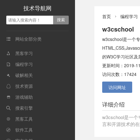
技术导航网
首页
编程学习

w3cschool
网站全部分类
w3cschool

HTML,CSS,Java
黑客学习

的W3C学习社区及
编程学习

更新时间：2019-11
访问次数：17424
破解相关

技术资源

访问网址
游戏辅助

详细介绍
搜索引擎

w3cschool是一个
黑客工具

言和开源技术的在线
软件工具
