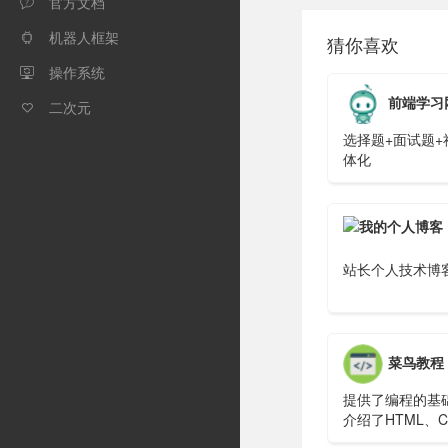
官方文档

机器人框架

猜你喜欢
操作系统

前端学习
二次元

选择题+面试题+
体化
站长个人技术博
菜鸟教程
提供了编程的基
介绍了HTML、C
Javascript、Py