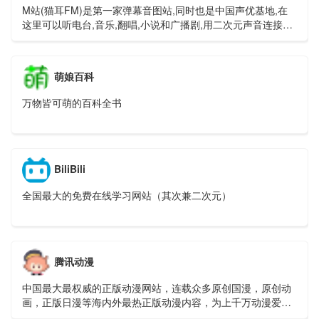
M站(猫耳FM)是第一家弹幕音图站,同时也是中国声优基地,在
这里可以听电台,音乐,翻唱,小说和广播剧,用二次元声音连接三
次元.
萌娘百科
万物皆可萌的百科全书
BiliBili
全国最大的免费在线学习网站（其次兼二次元）
腾讯动漫
中国最大最权威的正版动漫网站，连载众多原创国漫，原创动
画，正版日漫等海内外最热正版动漫内容，为上千万动漫爱好
者提供漫画、动画、资讯、论坛一站式全方位动漫服务，为原