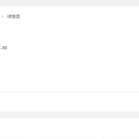
详情页

-30