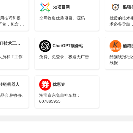
52项目网
酷猫
使用技巧和提
全网收集优质项目、源码
优质的技术
台，包含 AI
术必备导航
和提示词资源
网址
IT技术工具箱
ChatGPT镜像站
酷猫
员和IT工作
免费、免登录、极速无广告
酷猫线报社
线报
转链机器人
优惠券
品会,拼多多,
淘宝京东免单神车群：
607865955