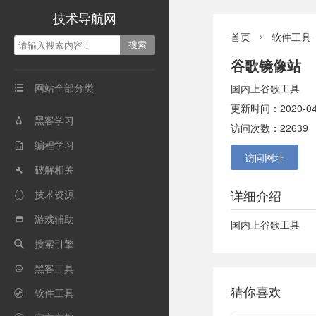
技术导航网
首页
软件工具

谷歌镜像站
网站全部分类
国内上谷歌工具

更新时间：2020-04
黑客学习

访问次数：22639
编程学习

访问网址
破解相关

详细介绍
技术资源

游戏辅助

国内上谷歌工具
搜索引擎

黑客工具

猜你喜欢
软件工具
