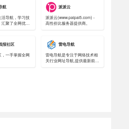
导航
派派云
生活导航，学习技
派派云(www.paipai5.com) -
，汇聚了全网优质
高性价比服务器提供商。
线报社区
雷电导航
区，一手掌握全网
雷电导航是专注于网络技术相
关行业网址导航,提供最新前沿
it技术资源分享相关行业网站
网址,一站式网络技术学习起点
站,用心打造最实用的技术网站
导航!