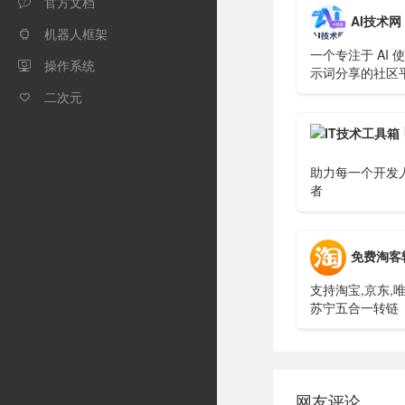
官方文档

AI技术网
机器人框架

一个专注于 AI 
操作系统

示词分享的社区平
导航、文章交流
二次元

助力每一个开发人
者
免费淘客
支持淘宝,京东,唯
苏宁五合一转链
网友评论