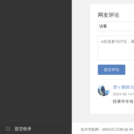
网友评论
提交评论
澶╅緳鍏
2024-08-14 
怪事年年有，今
提交收录

技术导航网 - JISHU5.COM @ All r