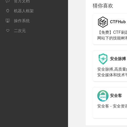
官方文档

猜你喜欢
机器人框架

操作系统
CTFHub

二次元

【免费】CTF刷
网站下的技能树
安全脉搏
安全脉搏,高质
安全媒体和技术
者们交流与分享
的最佳社区。分
品质，关注安全
安全客
安全脉搏多年来
初心。SecPulse
安全客 - 安全