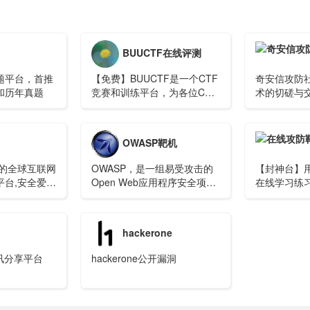
BUUCTF在线评测
题平台，首推
【免费】BUUCTF是一个CTF
奇安信攻防
和历年真题
竞赛和训练平台，为各位CTF
术的切磋与
选手提供真实赛题在线复现等
享促成长，
服务。
术。
OWASP靶机
量的全球互联网
OWASP，是一组易受攻击的
【封神台】
平台,安全爱好
Open Web应用程序安全项
在线学习练
前沿安全技术
目，分布在VMware格式的虚
享技术，悦享
拟机上，包含了当前几乎全部
，深耕安全是
类型的漏洞，例如：SQL注
hackerone
不变的宗旨和
入、XSS攻击等等。它是由一
.Com
家非营利性组织——OWASP
资讯分享平台
hackerone公开漏洞
基金会提供持续性支持，可免
费下载与使用。