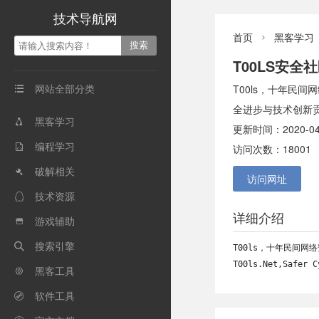
技术导航网
首页
黑客学习

T00LS安全
网站全部分类
T00ls，十年民

全进步与技术创新贡献力量！
黑客学习

更新时间：2020-04
编程学习

访问次数：18001
破解相关

访问网址
技术资源

详细介绍
游戏辅助

搜索引擎

T00ls，十年民间
T00ls.Net,Safer C
黑客工具

软件工具
