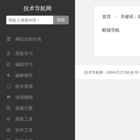
技术导航网
首页
关键词：

酷猫导航
网站全部分类

黑客学习

编程学习

技术导航网 - JISHU5.COM @ All r
破解相关

技术资源

游戏辅助

搜索引擎

黑客工具

软件工具
