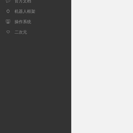
官方文档

机器人框架

操作系统

二次元
