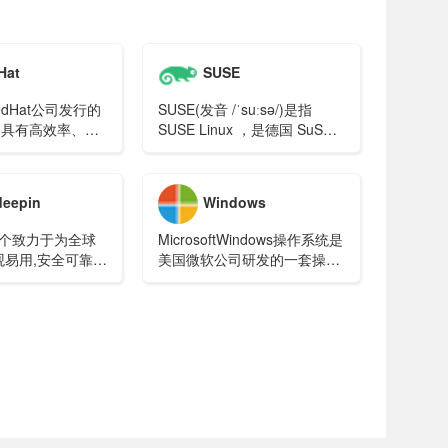
Hat
SUSE
RedHat公司发行的
SUSE(发音 /ˈsuːsə/)是指
本，具有高效率、可
SUSE Linux ，是德国 SuSE
靠性。
Linux AG公司发行维护的
Linux发行版
eepin
Windows
是一个致力于为全球
MicrosoftWindows操作系统是
观易用,安全可靠的
美国微软公司研发的一套操作
行版。
系统，它问世于1985年，起初
仅仅是Microsoft-DOS模拟环
境，后续的系统版本由于微软
不断的更新升级，不但易用，
也当前应用最广泛的操作系
统。