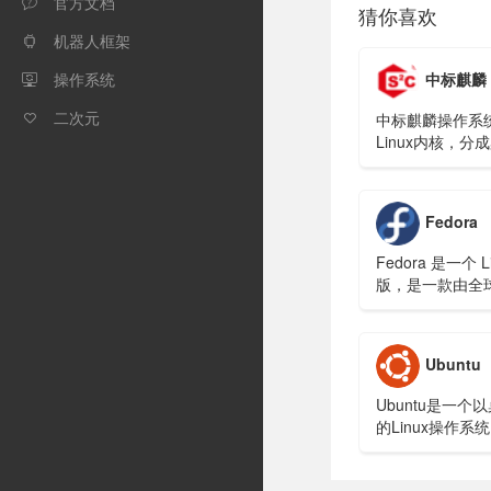
官方文档

猜你喜欢
机器人框架

中标麒麟
操作系统

二次元
中标麒麟操作系

Linux内核，分
用版、高级版和
足不同客户的要
的使用在能源、
Fedora
政府、央企等行
Fedora 是一个 L
版，是一款由全
构建的面向日常
稳定、强大的操
Ubuntu
Ubuntu是一个
的Linux操作系统