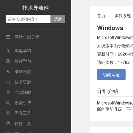
技术导航网
首页
操作系统

Windows
网站全部分类
MicrosoftWi

系统版本由于微软
黑客学习

更新时间：2020-05
编程学习

访问次数：17782
破解相关

访问网址
技术资源

详细介绍
游戏辅助

搜索引擎
MicrosoftW

断的更新升级，不
黑客工具

软件工具
